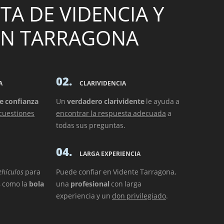
A DE VIDENCIA Y
EN TARRAGONA
02.
A
CLARIVIDENCIA
e confianza
Un
verdadero clarividente
le ayuda a
 cuestiones
encontrar la respuesta adecuada
a
todas sus preguntas.
04.
LARGA EXPERIENCIA
ehículos
para
Puede confiar en Vidente Tarragona,
, como la
bola
una
profesional
con larga
experiencia y un
don privilegiado
.