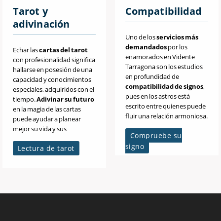
Tarot y
Compatibilidad
adivinación
Uno de los
servicios más
demandados
por los
Echar las
cartas del tarot
enamorados en Vidente
con profesionalidad significa
Tarragona son los estudios
hallarse en posesión de una
en profundidad de
capacidad y conocimientos
compatibilidad de signos
,
especiales, adquiridos con el
pues en los astros está
tiempo.
Adivinar su futuro
escrito entre quienes puede
en la magia de las cartas
fluir una relación armoniosa.
puede ayudar a planear
mejor su vida y sus
Compruebe su
relaciones.
signo
Lectura de tarot