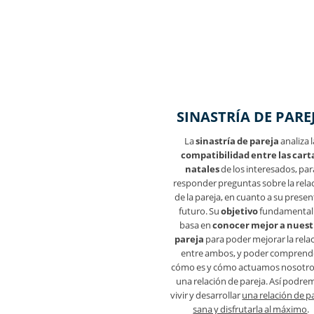
SINASTRÍA DE PARE
La
sinastría de pareja
analiza l
compatibilidad entre las cart
natales
de los interesados, par
responder preguntas sobre la rela
de la pareja, en cuanto a su presen
futuro. Su
objetivo
fundamental
basa en
conocer mejor a nuest
pareja
para poder mejorar la rela
entre ambos, y poder comprend
cómo es y cómo actuamos nosotro
una relación de pareja. Así podre
vivir y desarrollar
una relación de p
sana y disfrutarla al máximo
.