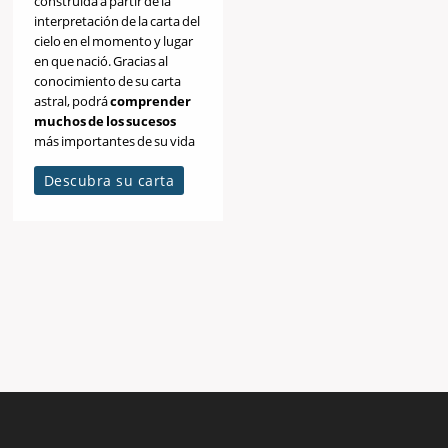
construida a partir de la
interpretación de la carta del
cielo en el momento y lugar
en que nació. Gracias al
conocimiento de su carta
astral, podrá
comprender
muchos de los sucesos
más importantes de su vida
y reencaminar su destino.
Descubra su carta