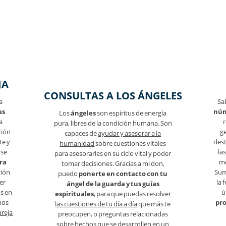
JA
CONSULTAS A LOS ÁNGELES
a
Sa
as
núm
Los
ángeles
son espíritus de energía
a
r
pura, libres de la condición humana. Son
ción
ge
capaces de
ayudar y asesorar a la
te y
dest
humanidad
sobre cuestiones vitales
 se
la
para asesorarles en su ciclo vital y poder
ra
me
tomar decisiones. Gracias a mi don,
ción
Sum
puedo
ponerte en contacto con tu
er
la 
ángel de la guarda y tus guías
s en
ú
espirituales
, para que puedas
resolver
mos
pro
las cuestiones de tu día a día
que más te
areja
preocupen, o preguntas relacionadas
sobre hechos que se desarrollen en un