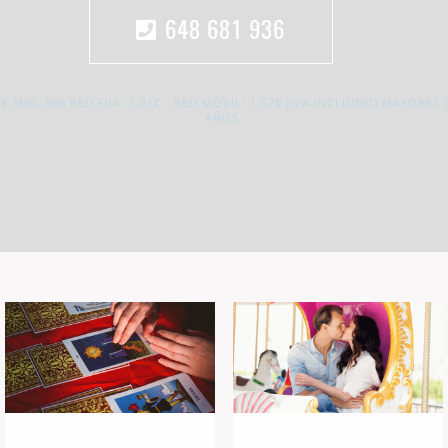
648 681 936
E MIN. 806 RED FIJA: 1,21€ - RED MÓVIL: 1,57€ (IVA INCLUIDO) MAYORES 
AÑOS.