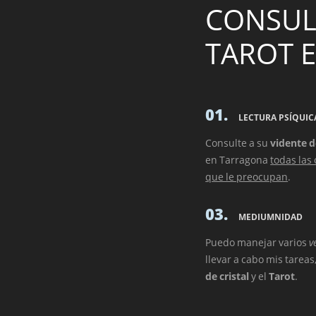
CONSULT
TAROT 
01.
LECTURA PSÍQUIC
Consulte a su
vidente d
en Tarragona
todas las
que le preocupan
.
03.
MEDIUMNIDAD
Puedo manejar varios
v
llevar a cabo mis tareas
de cristal
y el
Tarot
.