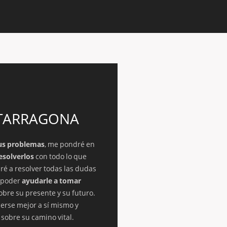
 TARRAGONA
us problemas
, me pondré en
esolverlos
con todo lo que
ré a resolver todas las dudas
a poder
ayudarle a tomar
obre su presente y su futuro.
erse mejor a sí mismo y
 sobre su camino vital.