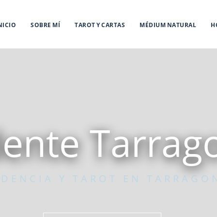
NICIO
SOBRE MÍ
TAROT Y CARTAS
MÉDIUM NATURAL
H
dente Tarrag
IDENCIA Y TAROT EN TARRAGO