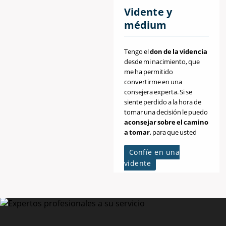
Vidente y
médium
Tengo el
don de la videncia
desde mi nacimiento, que
me ha permitido
convertirme en una
consejera experta. Si se
siente perdido a la hora de
tomar una decisión le puedo
aconsejar sobre el camino
a tomar
, para que usted
tome la decisión final.
Confíe en una
vidente