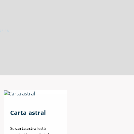
DE 18
Carta astral
Su
carta astral
está