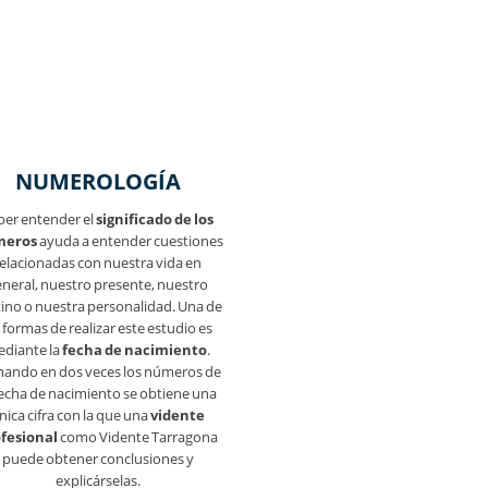
NUMEROLOGÍA
ber entender el
significado de los
eros
ayuda a entender cuestiones
elacionadas con nuestra vida en
neral, nuestro presente, nuestro
ino o nuestra personalidad. Una de
s formas de realizar este estudio es
diante la
fecha de nacimiento
.
ando en dos veces los números de
fecha de nacimiento se obtiene una
nica cifra con la que una
vidente
fesional
como Vidente Tarragona
puede obtener conclusiones y
explicárselas.