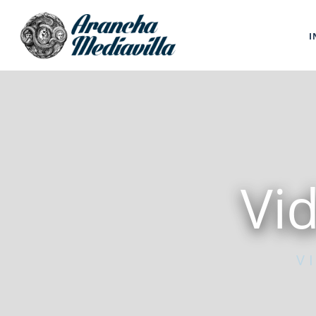
I
Vi
V