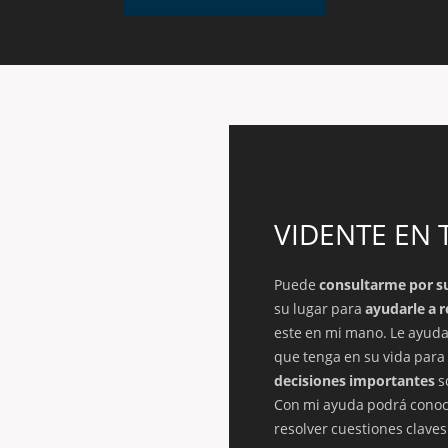
VIDENTE EN
Puede
consultarme por s
su lugar para
ayudarle a r
este en mi mano. Le ayuda
que tenga en su vida par
decisiones importantes
s
Con mi ayuda podrá conoc
resolver cuestiones claves